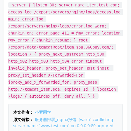
 server { listen 80; server_name item.test.com; 
access_log /export/servers/nginx/logs/access.log 
main; error_log 
/export/servers/nginx/logs/error.log warn; 
chunkin on; error_page 411 = @my_error; location 
@my_error { chunkin_resume; } root 
/export/data/tomcatRoot/item.soa.360buy.com/; 
location / { proxy_next_upstream http_500 
http_502 http_503 http_504 error timeout 
invalid_header; proxy_set_header Host $host; 
proxy_set_header X-Forwarded-For 
$proxy_add_x_forwarded_for; proxy_pass 
http://tomcat_item.soa; expires 1d; } location 
/logs/ { autoindex off; deny all; } } 
本文作者：
小罗同学
原文链接：
服务器部署_nginx报错: [warn] conflicting
server name "www.test.com" on 0.0.0.0:80, ignored