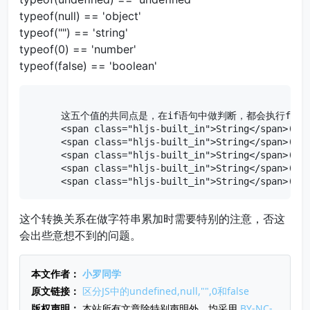
typeof
(
null
) ==
'object'
typeof
(
""
) ==
'string'
typeof
(
0
) ==
'number'
typeof
(
false
) ==
'boolean'
 这五个值的共同点是，在if语句中做判断，都会执行false分
 <span class="hljs-built_in">String</span>(<sp
 <span class="hljs-built_in">String</span>(<sp
 <span class="hljs-built_in">String</span>(<sp
 <span class="hljs-built_in">String</span>(<sp
 <span class="hljs-built_in">String</span>(<sp
这个转换关系在做字符串累加时需要特别的注意，否这
会出些意想不到的问题。
本文作者：
小罗同学
原文链接：
区分JS中的undefined,null,"",0和false
版权声明：
本站所有文章除特别声明外，均采用
BY-NC-