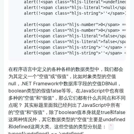
alert(!<span class="hljs-literal">undefined</s
alert(!<span class="hljs-literal">null</span>)
alert(!<span class="hljs-string">''</span>); <
alert(<span class="hljs-number">0</span> == <s
alert(<span class="hljs-number">0</span> == <s
alert(<span class="hljs-literal">false</span> 
alert(<span class="hljs-literal">false</span> 
alert(<span class="hljs-string">''</span> == <
alert(<span class="hljs-string">''</span> == <
在程序语言中定义的各种各样的数据类型中，我们都会
为其定义一个"空值"或"假值"，比如对象类型的空值
null，.NET Framework中数据库字段的空值DBNull，
boolean类型的假值false等等。在JavaScript中也有很
多种的"空值"和"假值"，那么它们都有什么共同点和不同
点呢？ 其实标题里面我已经列出了JavaScript中所有
的"空值"和"假值"，除了boolean值本身就是true和false
这两种情况外，其它数据类型的"空值"主要是undefined
和defined这两大类。这些空值的类型分别是：
`
typeof
(
undefined
) ==
'undefined'