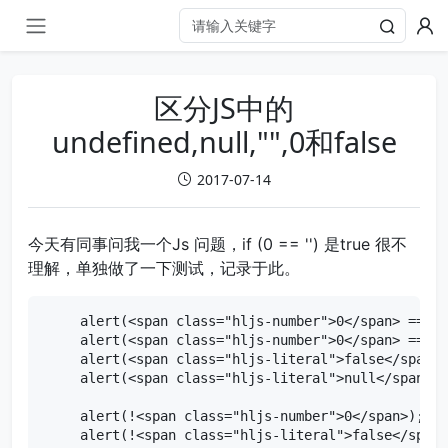
区分JS中的
undefined,null,"",0和false
2017-07-14
今天有同事问我一个Js 问题，if (0 == '') 是true 很不
理解，单独做了一下测试，记录于此。
alert(<span class="hljs-number">0</span> == <s
alert(<span class="hljs-number">0</span> == <s
alert(<span class="hljs-literal">false</span> 
alert(<span class="hljs-literal">null</span> =
alert(!<span class="hljs-number">0</span>); <s
alert(!<span class="hljs-literal">false</span>