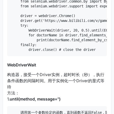
from selenium.webdriver.common.by import B
from selenium.webdriver.support import e
driver = webdriver.Chrome()

driver.get('https://www.bilibili.com/v/game/es
try:

    WebDriverWait(driver, 20, 0.5).until(EC.
    for doctorName in driver.find_elements_by_
        print(doctorName.find_element_by_css_s
finally:

    driver.close() # close the driver
WebDriverWait
构造器，接受一个Driver实例，超时时长（秒），执行
条件函数的间隔时间。用于实例化一个Driver的显式等
待
方法：
1.
until(method, message='')
调用第一个参数给定的函数，直到函数不返回False，除了可以