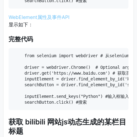
searchButton.click() #搜索
WebElement属性及事件API
显示如下：
完整代码
from selenium import webdriver # 从selenium导入
driver = webdriver.Chrome()  # Optional argume
driver.get('https://www.baidu.com') # 获取百度
inputElement = driver.find_element_by_id('k
searchButton = driver.find_element_by_id('s
inputElement.send_keys("Python") #输入框输入"Pyt
searchButton.click() #搜索
获取 bilibili 网站js动态生成的某栏目
标题