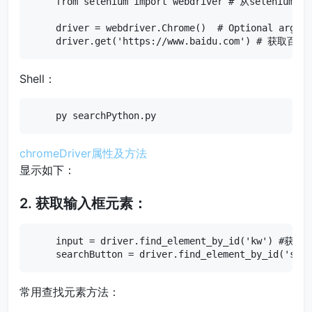
from selenium import webdriver # 从selenium导入
driver = webdriver.Chrome()  # Optional argume
driver.get('https://www.baidu.com') # 获取百
Shell：
py searchPython.py
chromeDriver属性及方法
显示如下：
2. 获取输入框元素：
input = driver.find_element_by_id('kw') #获取
searchButton = driver.find_element_by_id('
常用查找元素方法：