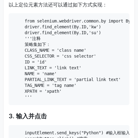
以上定位元素方法还可以通过如下方式实现：
from selenium.webdriver.common.by import 
driver.find_element(By.ID,'kw')

driver.find_element(By.ID,'su')

'''注释

策略集如下：

CLASS_NAME = 'class name'

CSS_SELECTOR = 'css selector'

ID = 'id'

LINK_TEXT = 'link text'

NAME = 'name'

PARTIAL_LINK_TEXT = 'partial link text'

TAG_NAME = 'tag name'

XPATH = 'xpath'

3. 输入并点击
inputElement.send_keys("Python") #输入框输入"Pyt